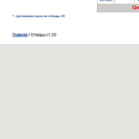
Це
*
- договорная цена на отводы 20
Главная
/ Отводы ст 20