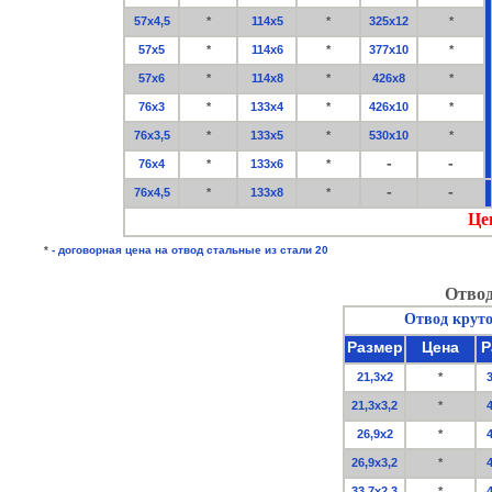
57х4,5
*
114х5
*
325х12
*
57х5
*
114х6
*
377х10
*
57х6
*
114х8
*
426х8
*
76х3
*
133х4
*
426х10
*
76х3,5
*
133х5
*
530х10
*
-
-
76х4
*
133х6
*
-
-
76х4,5
*
133х8
*
Це
*
- договорная цена на отвод стальные из стали 20
Отвод
Отвод круто
Размер
Цена
Р
21,3х2
*
3
21,3х3,2
*
4
26,9х2
*
4
26,9х3,2
*
4
33,7х2,3
*
4