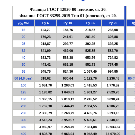
Фланцы ГОСТ 12820-80 плоские, ст. 20.
Фланцы ГОСТ 33259-2015 Тип 01 (плоские), ст 20.
Ду, мм
Ру 6
Ру
10
Ру
16
Ру
25
Ду
15
113,70
184,76
218,87
233,08
20
176,23
241,61
281,40
326,88
25
218,87
292,77
392,25
392,25
32
341,09
469,00
525,85
582,70
40
383,73
588,38
653,76
724,82
50
443,42
682,18
852,73
767,45
65
545,75
824,30
1 037,49
994,85
80 (4,8 отв)
818,62
980,64
1 122,76
1 236,45
80 (
100
1 051,70
1 208,03
1 415,53
1 776,52
125
1 193,82
1 648,61
1 961,27
2 529,76
150
1 350,15
2 018,12
2 245,52
3 098,24
200
1 762,30
2 444,49
2 984,55
4 206,79
250
2 330,79
3 268,79
4 405,76
6 293,13
300
3 513,24
3 950,97
5 400,61
7 248,18
350
3 950,97
5 258,49
7 361,88
10 943,34
400
4 803,70
6 963,94
9 948,49
14 070,00