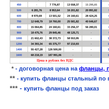
450
-
7 776,87
13 558,37
15 295,65
500
6 281,76
8 953,64
16 201,82
20 891,82
600
8 970,69
13 501,52
24 160,61
28 424,25
700
12 648,79
18 760,00
25 581,82
40 646,67
800
15 064,85
24 160,61
33 256,37
56 280,01
900
18 475,76
29 845,46
48 125,71
-
1000
21 602,43
38 372,73
58 553,95
-
1200
34 393,34
65 375,77
97 210,93
-
1400
55 427,28
126 500,00
-
-
1600
68 218,19
187 991,06
-
-
Цена в рублях без НДС
*
-
договорная цена на
фланцы, 
*
*
-
купить фланцы стальный по п
*
*
*
-
купить фланцы под заказ